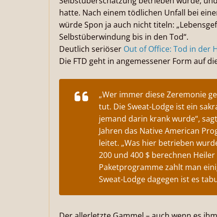
Selbstüberschätzung betrieben wurde, und 
hatte. Nach einem tödlichen Unfall bei ein
würde Spon ja auch nicht titeln: „Lebensgef
Selbstüberwindung bis in den Tod“.
Deutlich seriöser
Out of Office: Tod in der H
Die FTD geht in angemessener Form auf die 
„Wer immer diese Zeremonie gele
tut. Die Sweat-Lodge ist ein sakr
jemand darin krank wurde“, sagt R
Jahren das Native American Pr
leitet. „Was hier betrieben wurde,
200 und 400 $ berechnen Heiler
Paketprogramme zahlt man einig
Sweat-Lodge dagegen ist es tabu
Der allerletzte Gammel – auch wenn es ihm, 