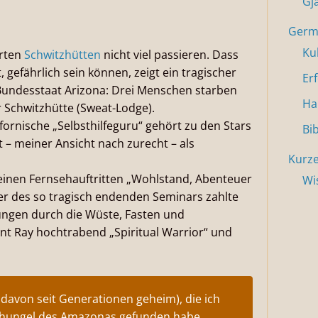
Gj
Germa
Ku
hrten
Schwitzhütten
nicht viel passieren. Dass
efährlich sein können, zeigt ein tragischer
Er
Bundesstaat Arizona: Drei Menschen starben
Ha
 Schwitzhütte (Sweat-Lodge).
lifornische „Selbsthilfeguru“ gehört zu den Stars
Bi
t – meiner Ansicht nach zurecht – als
Kurze
seinen Fernsehauftritten „Wohlstand, Abenteuer
Wi
mer des so tragisch endenden Seminars zahlte
ungen durch die Wüste, Fasten und
nt Ray hochtrabend „Spiritual Warrior“ und
e davon seit Generationen geheim), die ich
chungel des Amazonas gefunden habe.