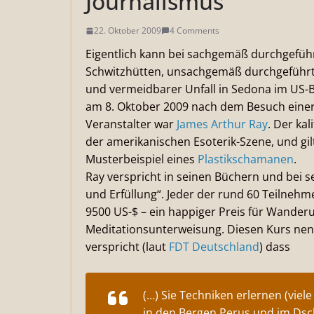
Journalismus
22. Oktober 2009
4 Comments
Eigentlich kann bei sachgemäß durchgefü
Schwitzhütten, unsachgemäß durchgeführt, g
und vermeidbarer Unfall in Sedona im US-
am 8. Oktober 2009 nach dem Besuch einer
Veranstalter war
James Arthur Ray
. Der ka
der amerikanischen Esoterik-Szene, und gil
Musterbeispiel eines
Plastikschamanen
.
Ray verspricht in seinen Büchern und bei 
und Erfüllung“. Jeder der rund 60 Teilneh
9500 US-$ – ein happiger Preis für Wander
Meditationsunterweisung. Diesen Kurs nen
verspricht (laut
FDT Deutschland
) dass
(…) Sie Techniken erlernen (viel
in den Bergen Perus und im Ds