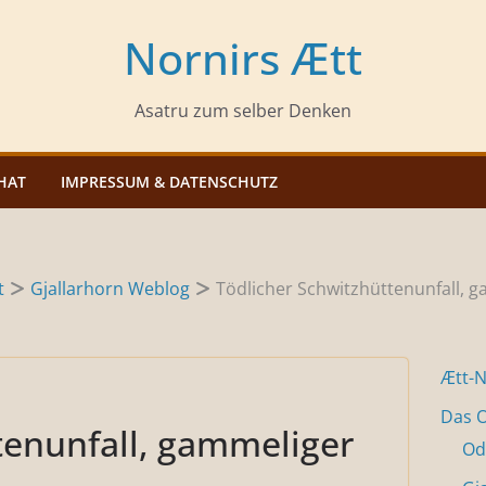
Nornirs Ætt
Asatru zum selber Denken
HAT
IMPRESSUM & DATENSCHUTZ
t
Gjallarhorn Weblog
Tödlicher Schwitzhüttenunfall, 
Ætt-
Das O
tenunfall, gammeliger
Od