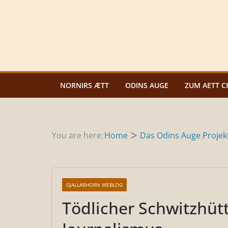
Zum
Inhalt
springen
NORNIRS ÆTT
ODINS AUGE
ZUM AETT C
You are here:
Home
Das Odins Auge Projek
GJALLARHORN WEBLOG
Tödlicher Schwitzhüt