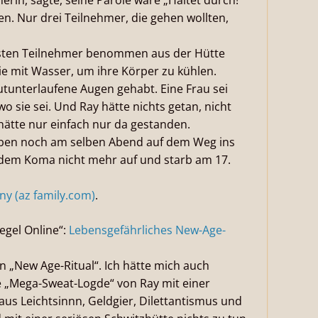
merin, sagte, seine Parole wäre „Haltet durch!
n. Nur drei Teilnehmer, die gehen wollten,
sten Teilnehmer benommen aus der Hütte
sie mit Wasser, um ihre Körper zu kühlen.
unterlaufene Augen gehabt. Eine Frau sei
o sie sei. Und Ray hätte nichts getan, nicht
 hätte nur einfach nur da gestanden.
arben noch am selben Abend auf dem Weg ins
dem Koma nicht mehr auf und starb am 17.
ny (az family.com)
.
iegel Online“:
Lebensgefährliches New-Age-
in „New Age-Ritual“. Ich hätte mich auch
e „Mega-Sweat-Logde“ von Ray mit einer
s Leichtsinnn, Geldgier, Dilettantismus und