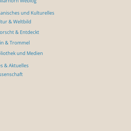
allarhorn Weblog
nisches und Kulturelles
ltur & Weltbild
forscht & Entdeckt
in & Trommel
bliothek und Medien
s & Aktuelles
ssenschaft