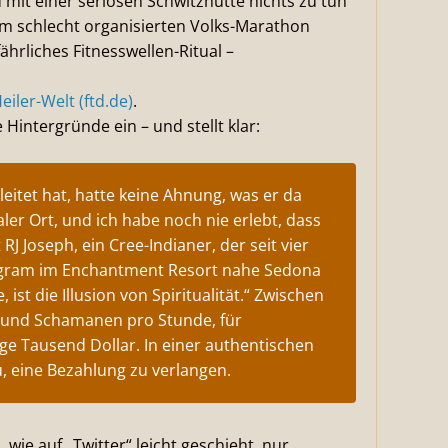
mit einer seriösen Schwitzhütte nichts zu tun
em schlecht organisierten Volks-Marathon
ährliches Fitnesswellen-Ritual –
eiler-Welt (ftd.de)
.
Hintergründe ein – und stellt klar:
itet hat, hatte keine Ahnung, was er da
aler Ort, und ich habe noch nie erlebt, dass
J Joseph, ein Cree-Indianer, der seit vier
ogram im Enchantment Resort nahe Sedona
 ist die Illusion von Spiritualität.“ Zwischen
 und Schamanen pro Stunde, für
e Tausend Dollar. In einer authentischen
, eine Bezahlung zu verlangen.
wie auf „Twitter“ leicht geschieht, nur