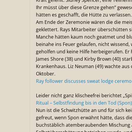
Kraft gefehlt. Sidney Spencer, eine Teilneh
Ihr müsst über diese Grenze gehen“ gewese
hätten es geschafft, die Hütte zu verlassen.
Am Ende der Zeremonie wären die die mei
geklettert. Rays Mitarbeiter überschütten 
Manche hätten kaum noch geatmet und blut
beinahe ins Feuer gelaufen, nicht wissend, w
geholfen und keine Hilfe herbeigerufen. Er
James Shore (38) und Kirby Brown (40) st
Krankenhaus. Liz Neuman (49) wachte aus 
Oktober.
Ray follower discusses sweat lodge ceremo
Leider nicht ganz klischeefrei berichtet „Sp
Ritual – Selbstfindung bis in den Tod (Spon)
Nun ist die Schwitzhütte an und für sich ke
gefreut, wenn Spon erwähnt hätte, dass di
buchstäblich atemberaubenden Mischung au