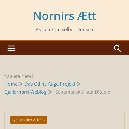
Zum
Inhalt
Nornirs Ætt
springen
Asatru zum selber Denken
You are here:
Home
Das Odins Auge Projekt
Gjallarhorn Weblog
„Schamanskis“ auf DRadio
GJALLARHORN WEBLOG