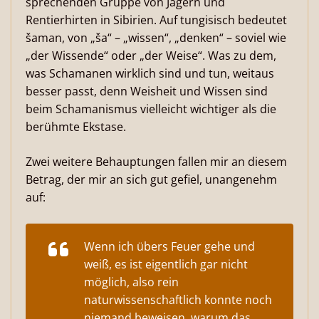
sprechenden Gruppe von Jägern und
Rentierhirten in Sibirien. Auf tungisisch bedeutet
šaman, von „ša“ – „wissen“, „denken“ – soviel wie
„der Wissende“ oder „der Weise“. Was zu dem,
was Schamanen wirklich sind und tun, weitaus
besser passt, denn Weisheit und Wissen sind
beim Schamanismus vielleicht wichtiger als die
berühmte Ekstase.
Zwei weitere Behauptungen fallen mir an diesem
Betrag, der mir an sich gut gefiel, unangenehm
auf:
Wenn ich übers Feuer gehe und
weiß, es ist eigentlich gar nicht
möglich, also rein
naturwissenschaftlich konnte noch
niemand beweisen, warum das