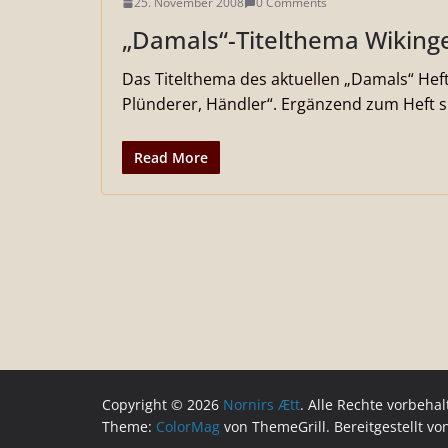
25. November 2008
0 Comments
„Damals“-Titelthema Wiking
Das Titelthema des aktuellen „Damals“ Hefts
Plünderer, Händler“. Ergänzend zum Heft s
Read More
Copyright © 2026
Nornirs Ætt
. Alle Rechte vorbehal
Theme:
ColorMag
von ThemeGrill. Bereitgestellt v