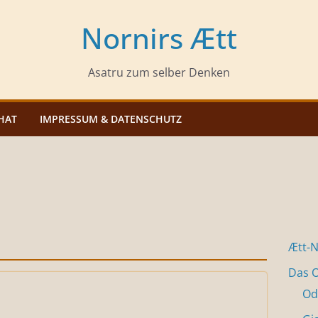
Nornirs Ætt
Asatru zum selber Denken
HAT
IMPRESSUM & DATENSCHUTZ
Ætt-
Das O
Od