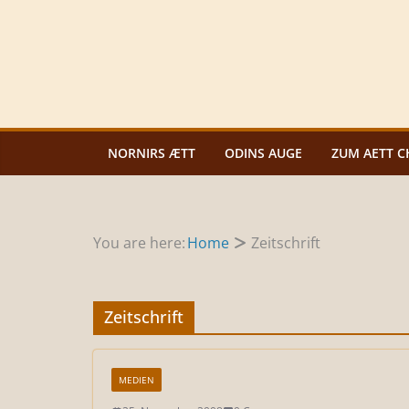
Zum
Inhalt
springen
NORNIRS ÆTT
ODINS AUGE
ZUM AETT C
You are here:
Home
Zeitschrift
Zeitschrift
MEDIEN