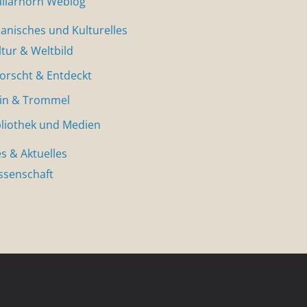
allarhorn Weblog
nisches und Kulturelles
ltur & Weltbild
forscht & Entdeckt
in & Trommel
bliothek und Medien
s & Aktuelles
ssenschaft