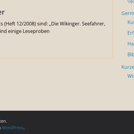
Gj
er
Germa
Ku
 (Heft 12/2008) sind: „Die Wikinger. Seefahrer,
ind einige Leseproben
Er
Ha
Bi
Kurze
Wi
ten.
on
WordPress
.