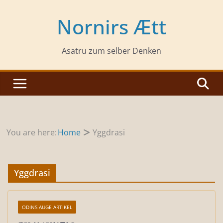
Zum
Inhalt
Nornirs Ætt
springen
Asatru zum selber Denken
You are here:
Home
Yggdrasi
Yggdrasi
ODINS AUGE ARTIKEL