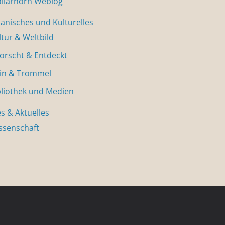
allarhorn Weblog
nisches und Kulturelles
ltur & Weltbild
forscht & Entdeckt
in & Trommel
bliothek und Medien
s & Aktuelles
ssenschaft