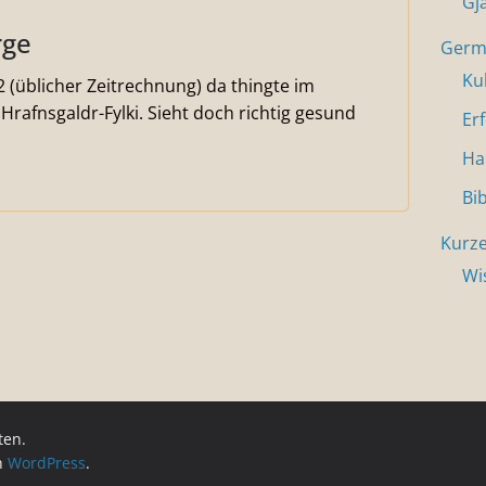
Gj
rge
Germa
Ku
(üblicher Zeitrechnung) da thingte im
afnsgaldr-Fylki. Sieht doch richtig gesund
Er
Ha
Bi
Kurze
Wi
ten.
on
WordPress
.