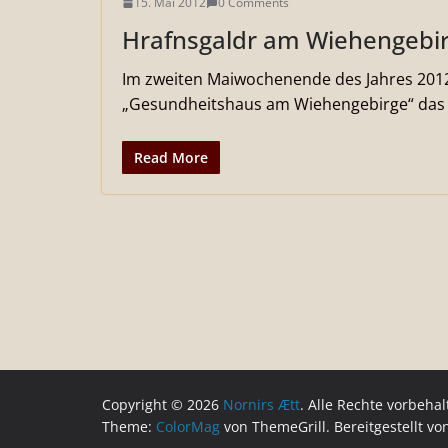
15. Mai 2012
0 Comments
Hrafnsgaldr am Wiehengebi
Im zweiten Maiwochenende des Jahres 2012 
„Gesundheitshaus am Wiehengebirge“ das Hr
Read More
Copyright © 2026
Nornirs Ætt
. Alle Rechte vorbehal
Theme:
ColorMag
von ThemeGrill. Bereitgestellt v