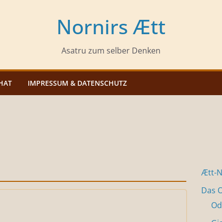
Nornirs Ætt
Asatru zum selber Denken
HAT
IMPRESSUM & DATENSCHUTZ
Ætt-
Das O
Od