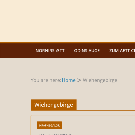
Zum
Inhalt
springen
NORNIRS ÆTT
ODINS AUGE
ZUM AETT C
You are here:
Home
Wiehengebirge
Wiehengebirge
HRAFNSGALDR