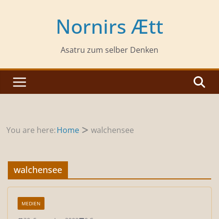
Zum
Inhalt
Nornirs Ætt
springen
Asatru zum selber Denken
You are here:
Home
walchensee
walchensee
MEDIEN