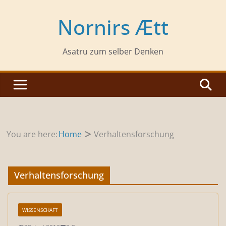
Zum
Inhalt
Nornirs Ætt
springen
Asatru zum selber Denken
You are here:
Home
Verhaltensforschung
Verhaltensforschung
WISSENSCHAFT