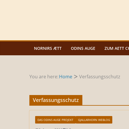
Zum
Inhalt
springen
NORNIRS ÆTT
ODINS AUGE
ZUM AETT C
You are here:
Home
Verfassungsschutz
Verfassungsschutz
DAS ODINS AUGE PROJEKT
GJALLARHORN WEBLOG