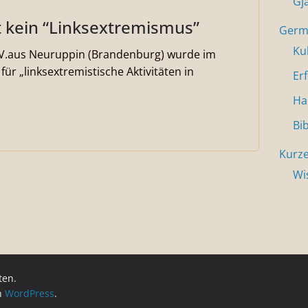
Gj
t kein “Linksextremismus”
Germa
Ku
 eV.aus Neuruppin (Brandenburg) wurde im
für „linksextremistische Aktivitäten in
Er
Ha
Bi
Kurze
Wi
ten.
on
WordPress
.