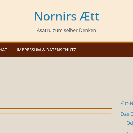
Nornirs Ætt
Asatru zum selber Denken
HAT
IMPRESSUM & DATENSCHUTZ
Ætt-
Das O
Od