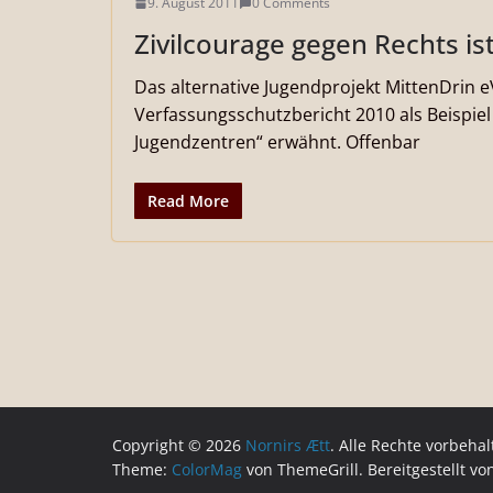
9. August 2011
0 Comments
Zivilcourage gegen Rechts is
Das alternative Jugendprojekt MittenDrin
Verfassungsschutzbericht 2010 als Beispiel 
Jugendzentren“ erwähnt. Offenbar
Read More
Copyright © 2026
Nornirs Ætt
. Alle Rechte vorbehal
Theme:
ColorMag
von ThemeGrill. Bereitgestellt v