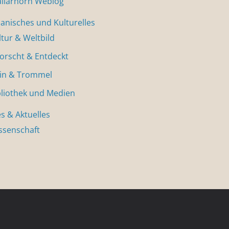
allarhorn Weblog
nisches und Kulturelles
ltur & Weltbild
forscht & Entdeckt
in & Trommel
bliothek und Medien
s & Aktuelles
ssenschaft