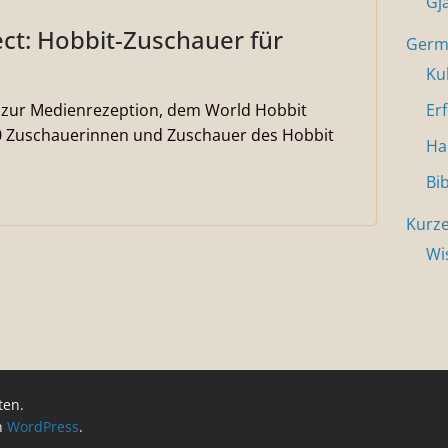
Gj
ct: Hobbit-Zuschauer für
Germa
Ku
t zur Medienrezeption, dem World Hobbit
Er
0 Zuschauerinnen und Zuschauer des Hobbit
Ha
Bi
Kurze
Wi
ten.
on
WordPress
.