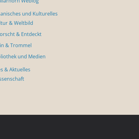
allarhorn Weblog
nisches und Kulturelles
ltur & Weltbild
forscht & Entdeckt
in & Trommel
bliothek und Medien
s & Aktuelles
ssenschaft