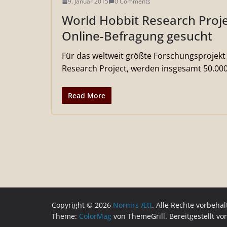
9. Januar 2015
0 Comments
World Hobbit Research Proje
Online-Befragung gesucht
Für das weltweit größte Forschungsprojek
Research Project, werden insgesamt 50.00
Read More
Copyright © 2026
Nornirs Ætt
. Alle Rechte vorbehal
Theme:
ColorMag
von ThemeGrill. Bereitgestellt v