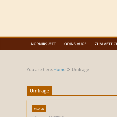
Zum
Inhalt
springen
NORNIRS ÆTT
ODINS AUGE
ZUM AETT C
You are here:
Home
Umfrage
Umfrage
MEDIEN