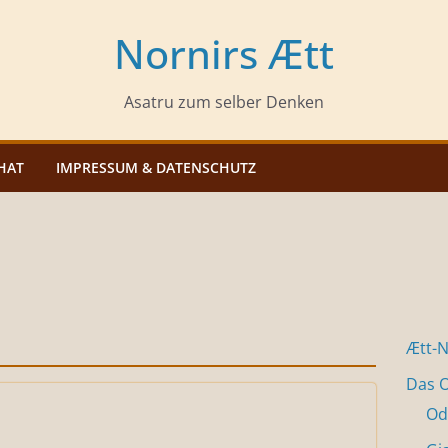
Nornirs Ætt
Asatru zum selber Denken
HAT
IMPRESSUM & DATENSCHUTZ
Ætt-
Das O
Od