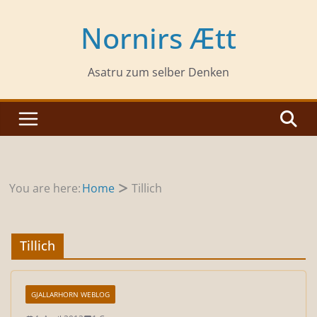
Zum
Inhalt
Nornirs Ætt
springen
Asatru zum selber Denken
You are here:
Home
Tillich
Tillich
GJALLARHORN WEBLOG