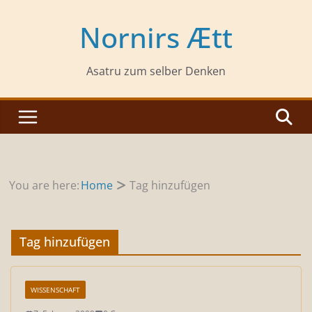
Zum
Inhalt
Nornirs Ætt
springen
Asatru zum selber Denken
You are here:
Home
Tag hinzufügen
Tag hinzufügen
WISSENSCHAFT