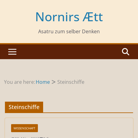
Zum
Inhalt
Nornirs Ætt
springen
Asatru zum selber Denken
You are here:
Home
Steinschiffe
Steinschiffe
WISSENSCHAFT