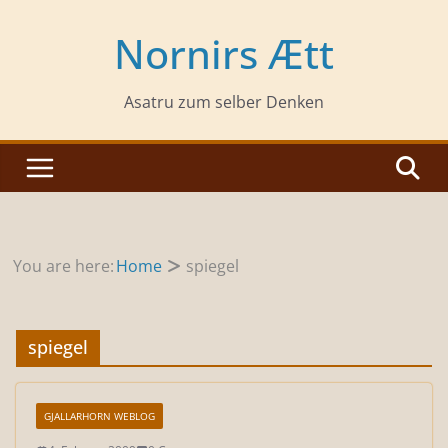
Zum
Inhalt
Nornirs Ætt
springen
Asatru zum selber Denken
You are here:
Home
spiegel
spiegel
GJALLARHORN WEBLOG