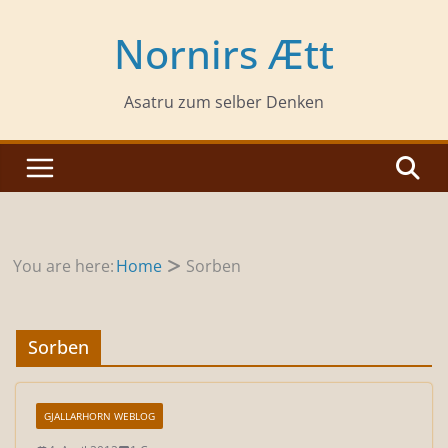
Zum
Inhalt
Nornirs Ætt
springen
Asatru zum selber Denken
You are here:
Home
Sorben
Sorben
GJALLARHORN WEBLOG