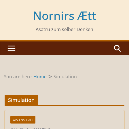
Zum
Inhalt
Nornirs Ætt
springen
Asatru zum selber Denken
You are here:
Home
Simulation
Simulation
WISSENSCHAFT