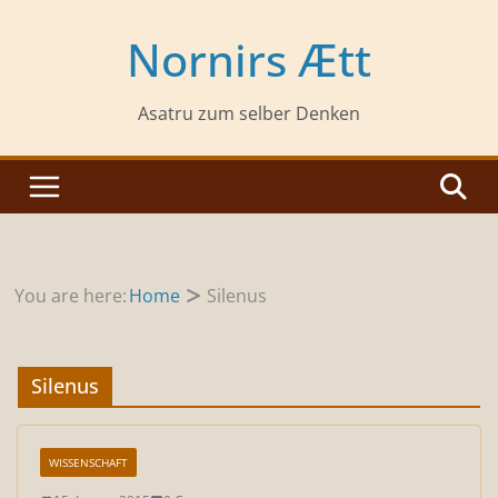
Zum
Inhalt
Nornirs Ætt
springen
Asatru zum selber Denken
You are here:
Home
Silenus
Silenus
WISSENSCHAFT