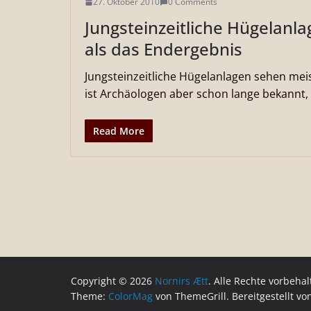
27. Oktober 2010
0 Comments
Jungsteinzeitliche Hügelanl
als das Endergebnis
Jungsteinzeitliche Hügelanlagen sehen meis
ist Archäologen aber schon lange bekannt,
Read More
Copyright © 2026
Nornirs Ætt
. Alle Rechte vorbehal
Theme:
ColorMag
von ThemeGrill. Bereitgestellt v