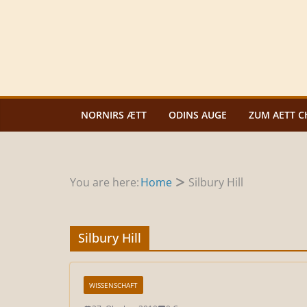
Zum
Inhalt
springen
NORNIRS ÆTT
ODINS AUGE
ZUM AETT C
You are here:
Home
Silbury Hill
Silbury Hill
WISSENSCHAFT