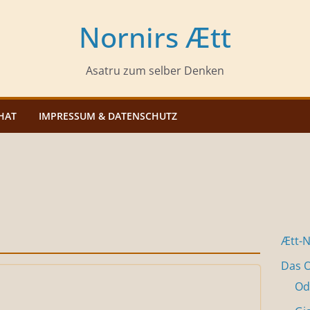
Nornirs Ætt
Asatru zum selber Denken
HAT
IMPRESSUM & DATENSCHUTZ
Ætt-
Das O
Od