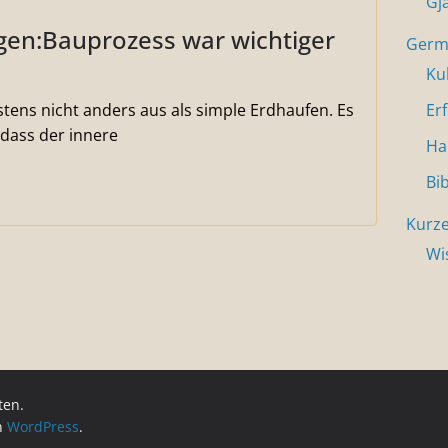
Gj
agen:Bauprozess war wichtiger
Germa
Ku
tens nicht anders aus als simple Erdhaufen. Es
Er
 dass der innere
Ha
Bi
Kurze
Wi
ten.
on
WordPress
.