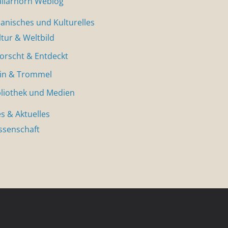
allarhorn Weblog
nisches und Kulturelles
ltur & Weltbild
forscht & Entdeckt
in & Trommel
bliothek und Medien
s & Aktuelles
ssenschaft