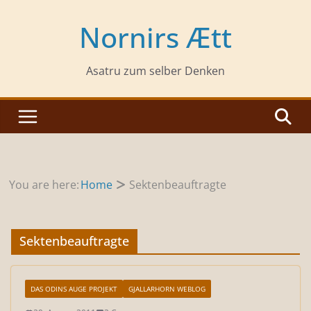
Zum
Inhalt
Nornirs Ætt
springen
Asatru zum selber Denken
You are here:
Home
Sektenbeauftragte
Sektenbeauftragte
DAS ODINS AUGE PROJEKT
GJALLARHORN WEBLOG