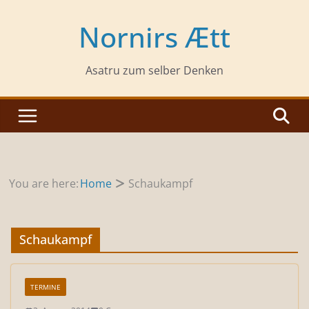
Zum
Inhalt
Nornirs Ætt
springen
Asatru zum selber Denken
You are here:
Home
Schaukampf
Schaukampf
TERMINE