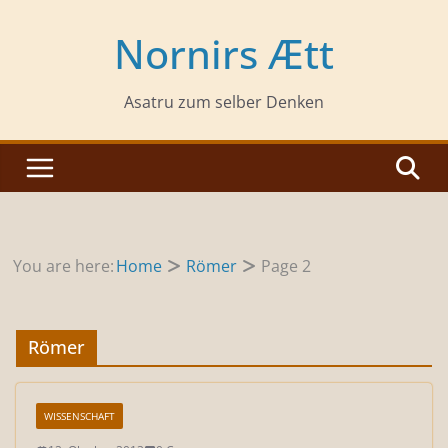
Zum
Inhalt
Nornirs Ætt
springen
Asatru zum selber Denken
You are here:
Home
Römer
Page 2
Römer
WISSENSCHAFT