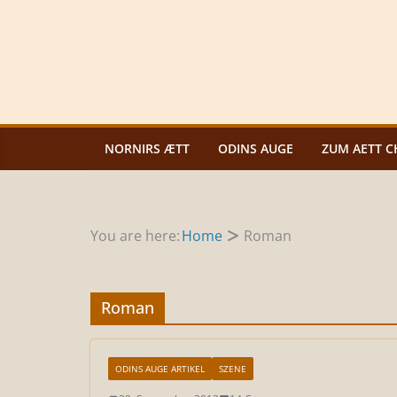
Zum
Inhalt
springen
NORNIRS ÆTT
ODINS AUGE
ZUM AETT C
You are here:
Home
Roman
Roman
ODINS AUGE ARTIKEL
SZENE