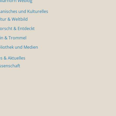
allarhorn Weblog
nisches und Kulturelles
ltur & Weltbild
forscht & Entdeckt
in & Trommel
bliothek und Medien
s & Aktuelles
ssenschaft