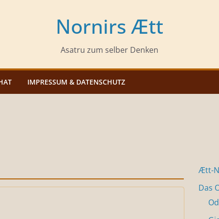
Nornirs Ætt
Asatru zum selber Denken
HAT
IMPRESSUM & DATENSCHUTZ
Ætt-
Das O
Od