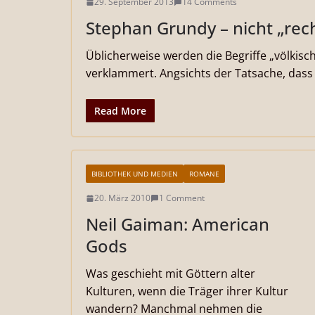
29. September 2013
14 Comments
Stephan Grundy – nicht „rech
Üblicherweise werden die Begriffe „völkis
verklammert. Angsichts der Tatsache, dass
Read More
BIBLIOTHEK UND MEDIEN
ROMANE
20. März 2010
1 Comment
Neil Gaiman: American
Gods
Was geschieht mit Göttern alter
Kulturen, wenn die Träger ihrer Kultur
wandern? Manchmal nehmen die