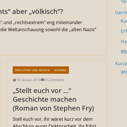
Gj
ts“ aber „völkisch“?
Germa
Ku
ch“ und „rechtsextrem“ eng miteinander
 die Weltanschauung sowohl die „alten Nazis“
Er
Ha
Bi
Kurze
BIBLIOTHEK UND MEDIEN
ROMANE
Wi
10. Januar 2010
0 Comments
„Stellt euch vor …“
Geschichte machen
(Roman von Stephen Fry)
Stell euch vor, Ihr wäret kurz vor dem
Abschluss eurer Doktorarbeit, ihr führt