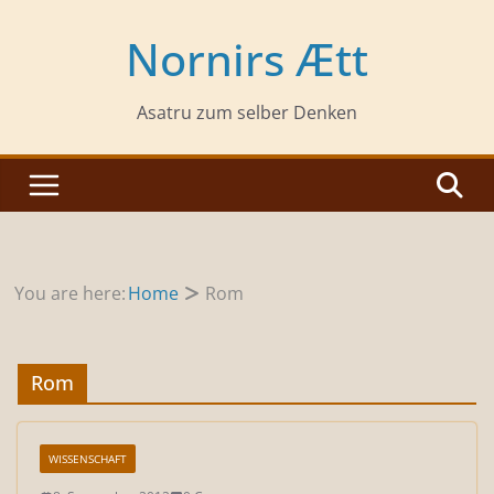
Zum
Inhalt
Nornirs Ætt
springen
Asatru zum selber Denken
You are here:
Home
Rom
Rom
WISSENSCHAFT