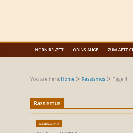
Zum
Inhalt
springen
NORNIRS ÆTT
ODINS AUGE
ZUM AETT C
You are here:
Home
Rassismus
Page 4
Rassismus
WISSENSCHAFT