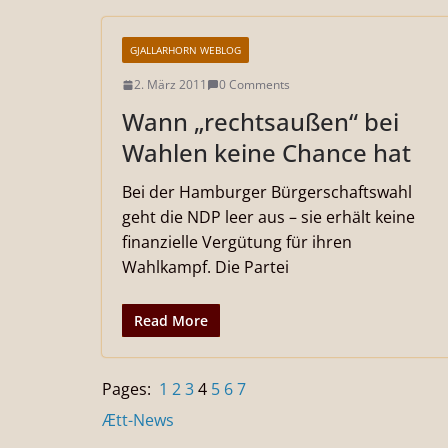
GJALLARHORN WEBLOG
2. März 2011
0 Comments
Wann „rechtsaußen“ bei
Wahlen keine Chance hat
Bei der Hamburger Bürgerschaftswahl
geht die NDP leer aus – sie erhält keine
finanzielle Vergütung für ihren
Wahlkampf. Die Partei
Read More
Pages:
1
2
3
4
5
6
7
Ætt-News