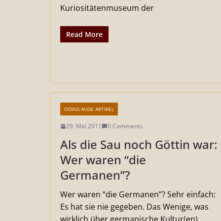
Kuriositätenmuseum der
Read More
ODINS AUGE ARTIKEL
29. Mai 2011
0 Comments
Als die Sau noch Göttin war:
Wer waren “die
Germanen”?
Wer waren “die Germanen”? Sehr einfach:
Es hat sie nie gegeben. Das Wenige, was
wirklich über germanische Kultur(en)