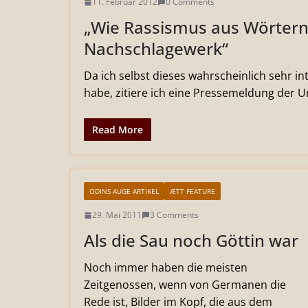
11. Februar 2012
0 Comments
„Wie Rassismus aus Wörtern s
Nachschlagewerk“
Da ich selbst dieses wahrscheinlich sehr i
habe, zitiere ich eine Pressemeldung der U
Read More
ODINS AUGE ARTIKEL
ÆTT FEATURE
29. Mai 2011
3 Comments
Als die Sau noch Göttin war
Noch immer haben die meisten
Zeitgenossen, wenn von Germanen die
Rede ist, Bilder im Kopf, die aus dem