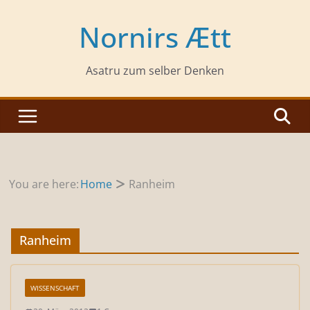
Zum
Inhalt
Nornirs Ætt
springen
Asatru zum selber Denken
You are here:
Home
Ranheim
Ranheim
WISSENSCHAFT