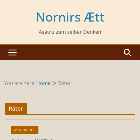
Zum
Inhalt
Nornirs Ætt
springen
Asatru zum selber Denken
You are here:
Home
Räter
Räter
WISSENSCHAFT