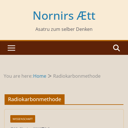
Zum
Inhalt
Nornirs Ætt
springen
Asatru zum selber Denken
You are here:
Home
Radiokarbonmethode
Radiokarbonmethode
WISSENSCHAFT