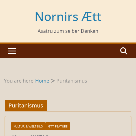
Zum
Inhalt
Nornirs Ætt
springen
Asatru zum selber Denken
You are here:
Home
Puritanismus
Puritanismus
KULTUR & WELTBILD
ÆTT FEATURE