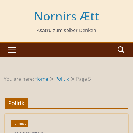
Zum
Inhalt
Nornirs Ætt
springen
Asatru zum selber Denken
You are here:
Home
Politik
Page 5
Politik
TERMINE