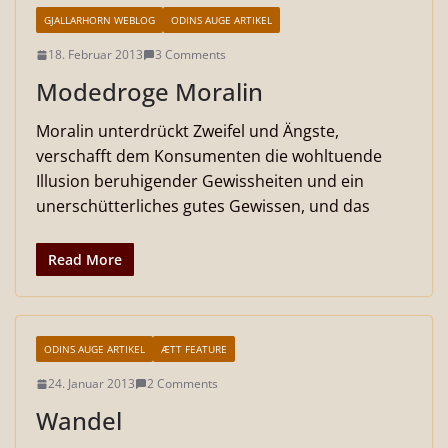
GJALLARHORN WEBLOG
ODINS AUGE ARTIKEL
18. Februar 2013
3 Comments
Modedroge Moralin
Moralin unterdrückt Zweifel und Ängste,
verschafft dem Konsumenten die wohltuende
Illusion beruhigender Gewissheiten und ein
unerschütterliches gutes Gewissen, und das
Read More
ODINS AUGE ARTIKEL
ÆTT FEATURE
24. Januar 2013
2 Comments
Wandel