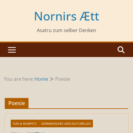
Zum
Inhalt
Nornirs Ætt
springen
Asatru zum selber Denken
You are here:
Home
Poesie
Poesie
FUN & MUMPITZ
GERMANISCHES UND KULTURELLES