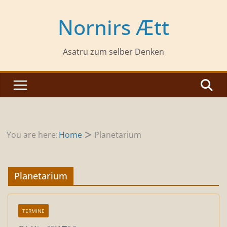
Zum
Inhalt
Nornirs Ætt
springen
Asatru zum selber Denken
You are here:
Home
Planetarium
Planetarium
TERMINE