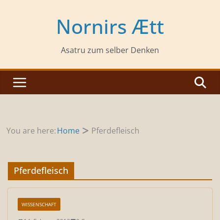
Zum
Inhalt
Nornirs Ætt
springen
Asatru zum selber Denken
You are here:
Home
Pferdefleisch
Pferdefleisch
WISSENSCHAFT