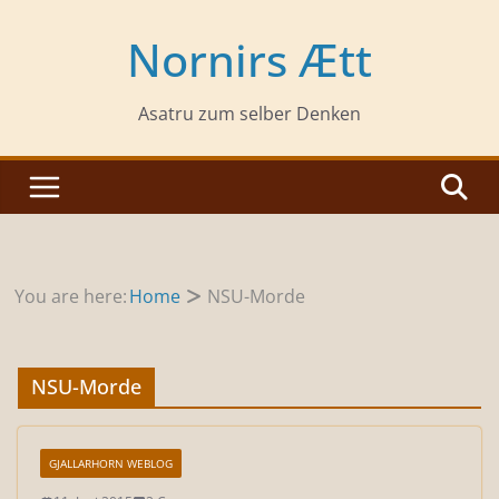
Zum
Inhalt
Nornirs Ætt
springen
Asatru zum selber Denken
You are here:
Home
NSU-Morde
NSU-Morde
GJALLARHORN WEBLOG