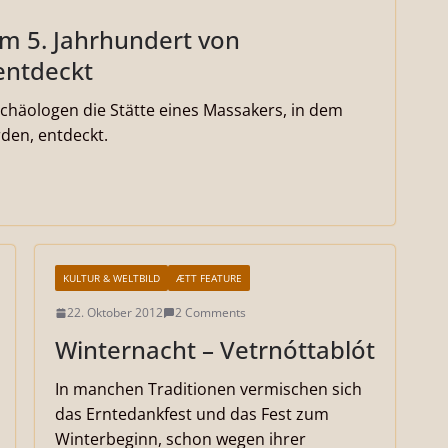
m 5. Jahrhundert von
entdeckt
chäologen die Stätte eines Massakers, in dem
den, entdeckt.
KULTUR & WELTBILD
ÆTT FEATURE
22. Oktober 2012
2 Comments
Winternacht – Vetrnóttablót
In manchen Traditionen vermischen sich
das Erntedankfest und das Fest zum
Winterbeginn, schon wegen ihrer