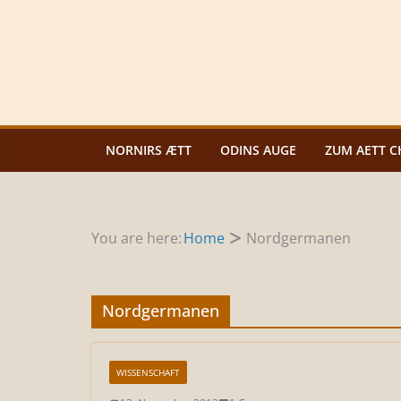
Zum
Inhalt
springen
NORNIRS ÆTT
ODINS AUGE
ZUM AETT C
You are here:
Home
Nordgermanen
Nordgermanen
WISSENSCHAFT