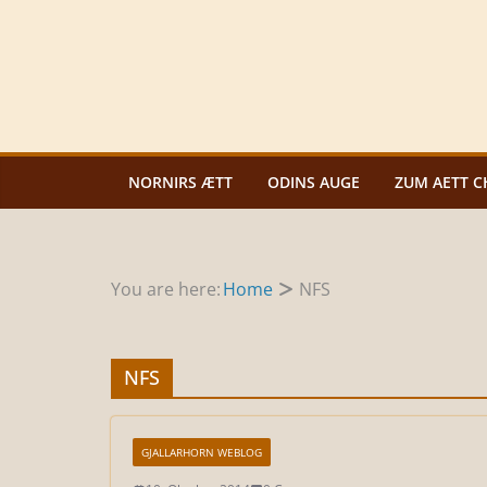
Zum
Inhalt
springen
NORNIRS ÆTT
ODINS AUGE
ZUM AETT C
You are here:
Home
NFS
NFS
GJALLARHORN WEBLOG