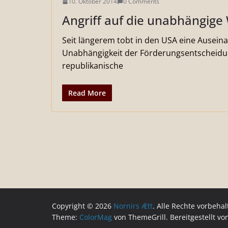
10. Oktober 2014
0 Comments
Angriff auf die unabhängige
Seit längerem tobt in den USA eine Ausein
Unabhängigkeit der Förderungsentscheidun
republikanische
Read More
Copyright © 2026
Nornirs Ætt
. Alle Rechte vorbehal
Theme:
ColorMag
von ThemeGrill. Bereitgestellt v