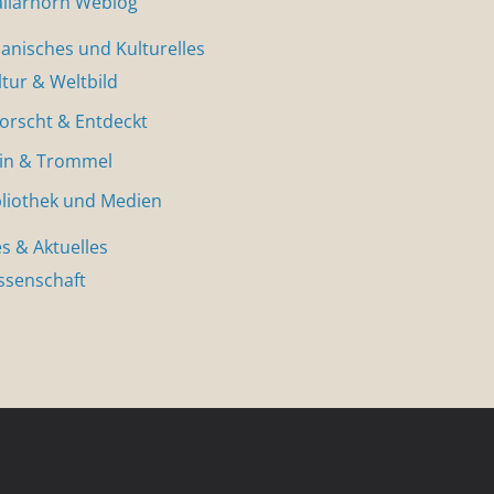
allarhorn Weblog
nisches und Kulturelles
ltur & Weltbild
forscht & Entdeckt
in & Trommel
bliothek und Medien
s & Aktuelles
ssenschaft