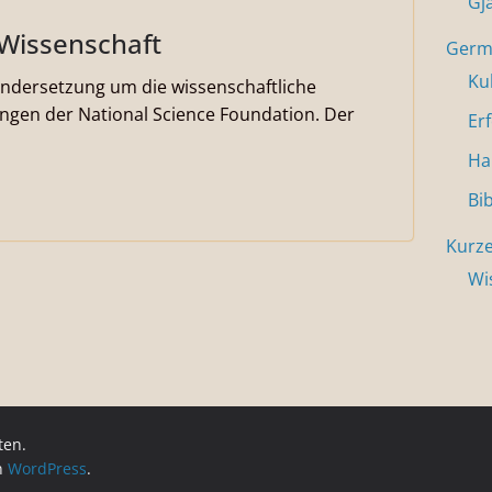
Gj
 Wissenschaft
Germa
Ku
andersetzung um die wissenschaftliche
gen der National Science Foundation. Der
Er
Ha
Bi
Kurze
Wi
ten.
on
WordPress
.