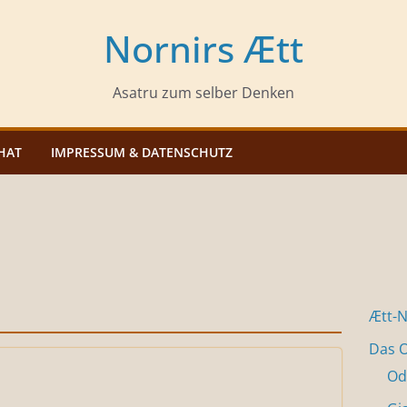
Nornirs Ætt
Asatru zum selber Denken
HAT
IMPRESSUM & DATENSCHUTZ
Ætt-
Das O
Od