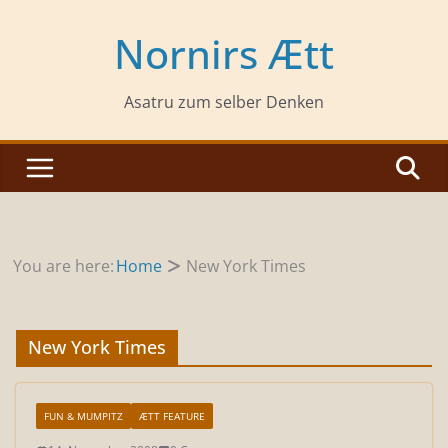
Zum
Inhalt
Nornirs Ætt
springen
Asatru zum selber Denken
You are here:
Home
New York Times
New York Times
FUN & MUMPITZ
ÆTT FEATURE