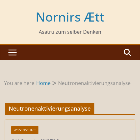
Zum
Inhalt
Nornirs Ætt
springen
Asatru zum selber Denken
You are here:
Home
Neutronenaktivierungsanalyse
Neutronenaktivierungsanalyse
WISSENSCHAFT