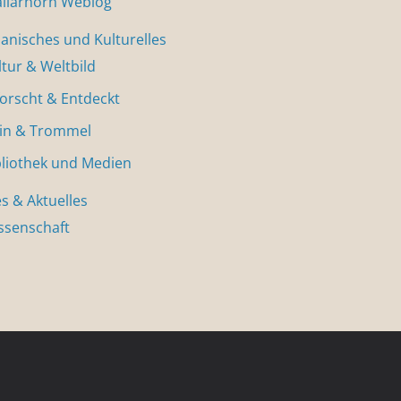
allarhorn Weblog
nisches und Kulturelles
ltur & Weltbild
forscht & Entdeckt
in & Trommel
bliothek und Medien
s & Aktuelles
ssenschaft