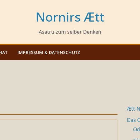
Nornirs Ætt
Asatru zum selber Denken
HAT
IMPRESSUM & DATENSCHUTZ
Ætt-
Das O
Od