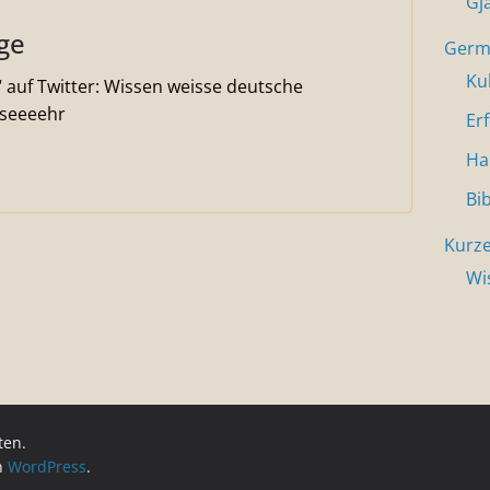
Gj
ge
Germa
Ku
“ auf Twitter: Wissen weisse deutsche
 seeeehr
Er
Ha
Bi
Kurze
Wi
ten.
on
WordPress
.