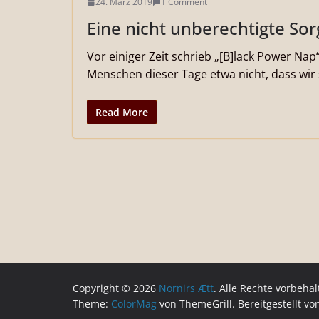
24. März 2019
1 Comment
Eine nicht unberechtigte Sor
Vor einiger Zeit schrieb „[B]lack Power Nap
Menschen dieser Tage etwa nicht, dass wir
Read More
Copyright © 2026
Nornirs Ætt
. Alle Rechte vorbehal
Theme:
ColorMag
von ThemeGrill. Bereitgestellt v