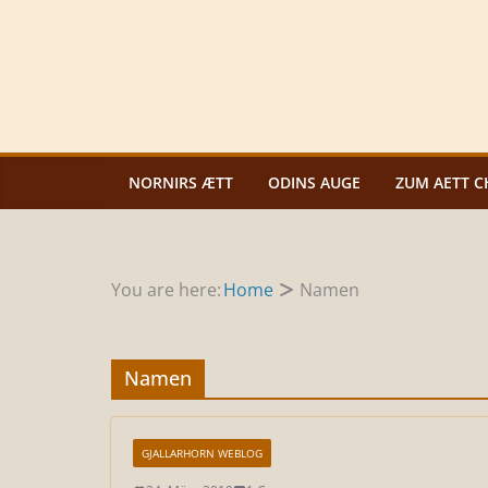
Zum
Inhalt
springen
NORNIRS ÆTT
ODINS AUGE
ZUM AETT C
You are here:
Home
Namen
Namen
GJALLARHORN WEBLOG