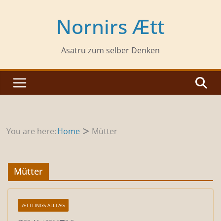
Zum
Inhalt
Nornirs Ætt
springen
Asatru zum selber Denken
You are here:
Home
Mütter
Mütter
ÆTTLINGS-ALLTAG