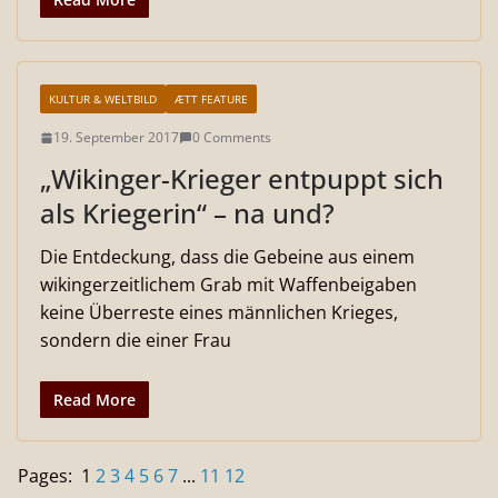
KULTUR & WELTBILD
ÆTT FEATURE
19. September 2017
0 Comments
„Wikinger-Krieger entpuppt sich
als Kriegerin“ – na und?
Die Entdeckung, dass die Gebeine aus einem
wikingerzeitlichem Grab mit Waffenbeigaben
keine Überreste eines männlichen Krieges,
sondern die einer Frau
Read More
Pages:
1
2
3
4
5
6
7
...
11
12