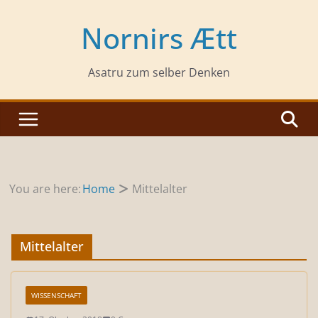
Zum
Inhalt
Nornirs Ætt
springen
Asatru zum selber Denken
You are here:
Home
Mittelalter
Mittelalter
WISSENSCHAFT