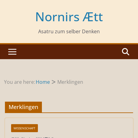
Zum
Inhalt
Nornirs Ætt
springen
Asatru zum selber Denken
You are here:
Home
Merklingen
Merklingen
WISSENSCHAFT