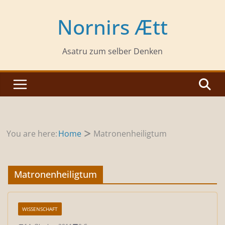
Zum
Inhalt
Nornirs Ætt
springen
Asatru zum selber Denken
You are here:
Home
Matronenheiligtum
Matronenheiligtum
WISSENSCHAFT