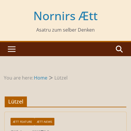
Zum
Inhalt
Nornirs Ætt
springen
Asatru zum selber Denken
You are here:
Home
Lützel
Lützel
ÆTT FEATURE
ÆTT-NEWS