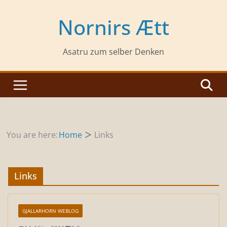
Zum
Inhalt
Nornirs Ætt
springen
Asatru zum selber Denken
You are here:
Home
Links
Links
GJALLARHORN WEBLOG