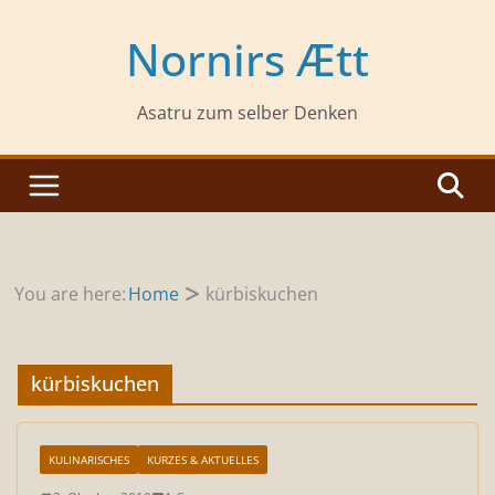
Zum
Inhalt
Nornirs Ætt
springen
Asatru zum selber Denken
You are here:
Home
kürbiskuchen
kürbiskuchen
KULINARISCHES
KURZES & AKTUELLES