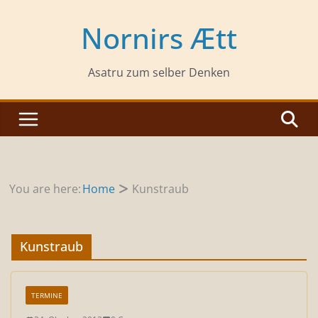
Zum
Inhalt
Nornirs Ætt
springen
Asatru zum selber Denken
You are here:
Home
Kunstraub
Kunstraub
TERMINE