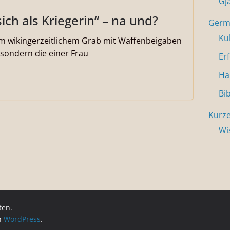
Gj
ich als Kriegerin“ – na und?
Germa
Ku
em wikingerzeitlichem Grab mit Waffenbeigaben
 sondern die einer Frau
Er
Ha
Bi
Kurze
Wi
ten.
on
WordPress
.