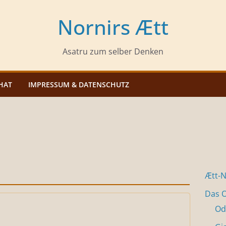
Nornirs Ætt
Asatru zum selber Denken
HAT
IMPRESSUM & DATENSCHUTZ
Ætt-
Das O
Od