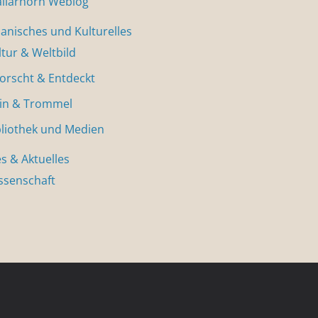
allarhorn Weblog
nisches und Kulturelles
ltur & Weltbild
forscht & Entdeckt
in & Trommel
bliothek und Medien
s & Aktuelles
ssenschaft