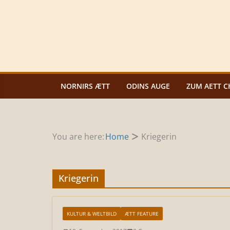
Zum
Inhalt
springen
NORNIRS ÆTT
ODINS AUGE
ZUM AETT C
You are here:
Home
Kriegerin
Kriegerin
KULTUR & WELTBILD
ÆTT FEATURE