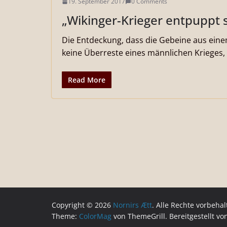
19. September 2017
0 Comments
„Wikinger-Krieger entpuppt s
Die Entdeckung, dass die Gebeine aus ein
keine Überreste eines männlichen Krieges,
Read More
Copyright © 2026
Nornirs Ætt
. Alle Rechte vorbehal
Theme:
ColorMag
von ThemeGrill. Bereitgestellt v