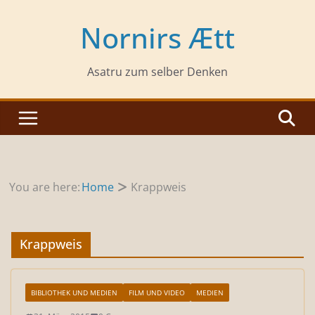
Zum
Inhalt
Nornirs Ætt
springen
Asatru zum selber Denken
You are here:
Home
Krappweis
Krappweis
BIBLIOTHEK UND MEDIEN
FILM UND VIDEO
MEDIEN