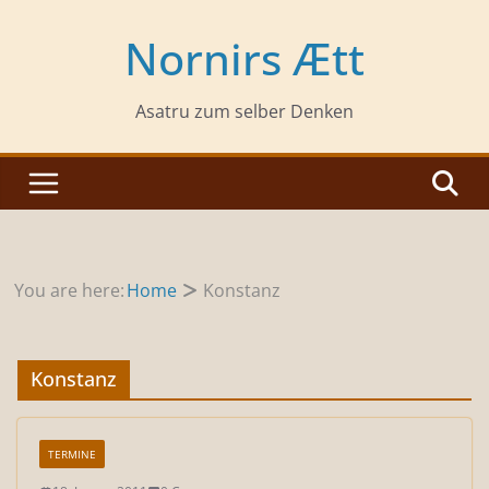
Zum
Inhalt
Nornirs Ætt
springen
Asatru zum selber Denken
You are here:
Home
Konstanz
Konstanz
TERMINE