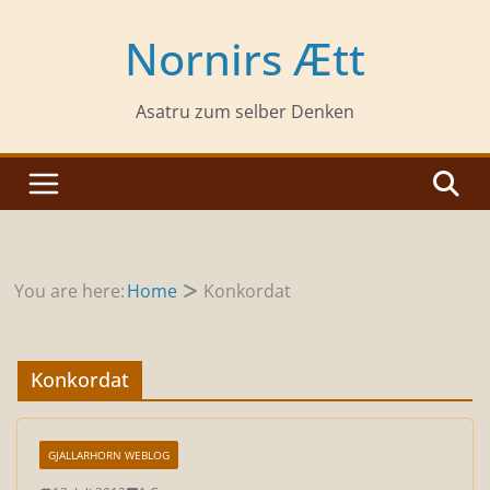
Zum
Inhalt
Nornirs Ætt
springen
Asatru zum selber Denken
You are here:
Home
Konkordat
Konkordat
GJALLARHORN WEBLOG