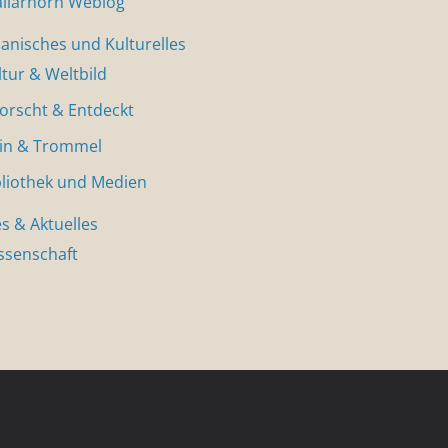
allarhorn Weblog
nisches und Kulturelles
ltur & Weltbild
forscht & Entdeckt
in & Trommel
bliothek und Medien
s & Aktuelles
ssenschaft