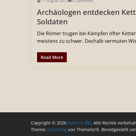
17. August 2013
0 Comments
Archäologen entdecken Ket
Soldaten
Die Römer trugen bei Kämpfen öfter Kett
meistens zu schwer. Deshalb vermuten Wis
Read More
Copyright © 2026
Nornirs Ætt
. Alle Rechte vorbehal
Theme:
ColorMag
von ThemeGrill. Bereitgestellt v