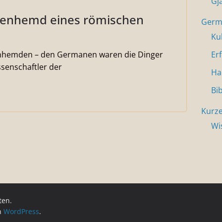
Gj
tenhemd eines römischen
Germa
Ku
enhemden – den Germanen waren die Dinger
Er
senschaftler der
Ha
Bi
Kurze
Wi
ten.
on
WordPress
.