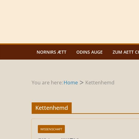
Zum
Inhalt
springen
NORNIRS ÆTT
ODINS AUGE
ZUM AETT C
You are here:
Home
Kettenhemd
Kettenhemd
WISSENSCHAFT