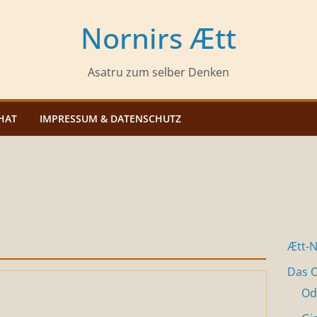
Nornirs Ætt
Asatru zum selber Denken
HAT
IMPRESSUM & DATENSCHUTZ
Ætt-
Das O
Od